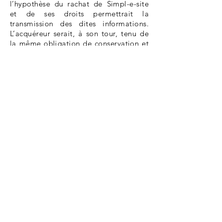
l’hypothèse du rachat de Simpl-e-site
et de ses droits permettrait la
transmission des dites informations.
L’acquéreur serait, à son tour, tenu de
la même obligation de conservation et
de modification des données.
Les bases de données sont protégées
par les dispositions de la loi du 1er
juillet 1998 transposant la directive
96/9 du 11 mars 1996 relative à la
protection juridique des bases de
données.
Par ailleurs, conformément au RGPD
(Règlement Général sur la Protection
des Données) du 23 mai 2018, ce site
n’est pas déclaré à la CNIL.
Droit applicable et attribution de
juridiction :
Tout litige en relation avec l’utilisation
du site
https://les2chats.com
est