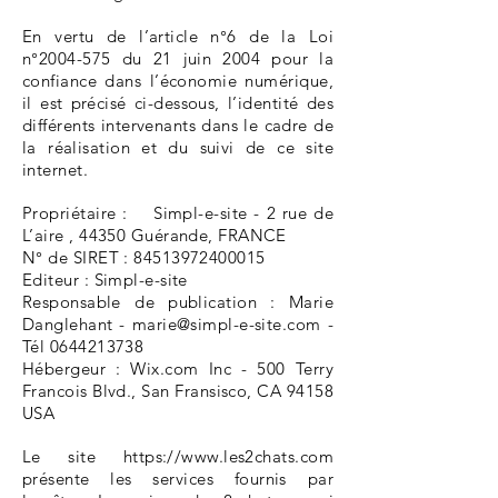
En vertu de l’article n°6 de la Loi
n°
2004-575
du 21 juin 2004 pour la
confiance dans l’économie numérique,
il est précisé ci-dessous, l’identité des
différents intervenants dans le cadre de
la réalisation et du suivi de ce site
internet.
Propriétaire : Simpl-e-site - 2 rue de
L’aire , 44350 Guérande, FRANCE
N° de SIRET :
84513972400015
Editeur : Simpl-e-site
Responsable de publication : Marie
Danglehant -
marie@simpl-e-site.com
-
Tél
0644213738
Hébergeur : Wix.com Inc - 500 Terry
Francois Blvd., San Fransisco, CA 94158
USA
Le site
https://www.les2chats.com
présente les services fournis par